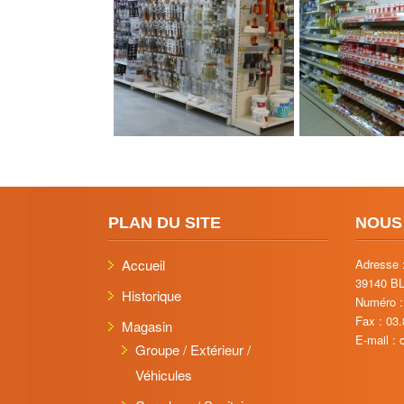
PLAN DU SITE
NOUS
Accueil
Adresse 
39140 B
Historique
Numéro :
Fax : 03
Magasin
E-mail :
Groupe / Extérieur /
Véhicules